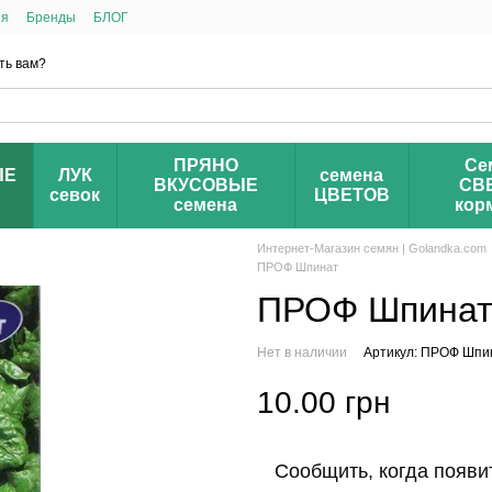
ия
Бренды
БЛОГ
ть вам?
ПРЯНО
Се
ЫЕ
ЛУК
семена
ВКУСОВЫЕ
СВ
севок
ЦВЕТОВ
семена
кор
Интернет-Магазин семян | Golandka.com
ПРОФ Шпинат
ПРОФ Шпинат 
Нет в наличии
Артикул: ПРОФ Шпин
10.00 грн
Сообщить, когда появи