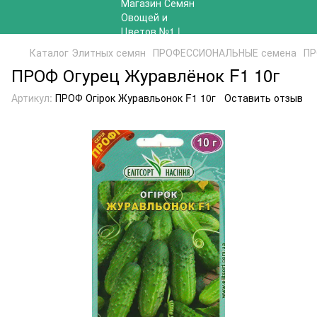
Каталог Элитных семян
ПРОФЕССИОНАЛЬНЫЕ семена
ПР
ПРОФ Огурец Журавлёнок F1 10г
Артикул:
ПРОФ Огірок Журавльонок F1 10г
Оставить отзыв