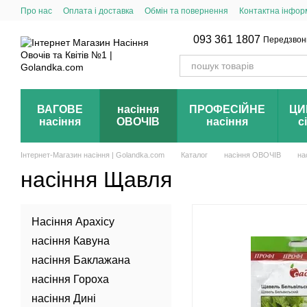
Перейти до основного контенту
Про нас
Оплата і доставка
Обмін та повернення
Контактна інфор
093 361 1807
Передзвон
ВАГОВЕ
насіння
ПРОФЕСІЙНЕ
ЦИ
насіння
ОВОЧІВ
насіння
с
Інтернет-Магазин насіння | Golandka.com
Каталог
насіння ОВОЧІВ
на
насіння Щавля
Насіння Арахісу
насіння Кавуна
насіння Баклажана
насіння Гороха
насіння Дині