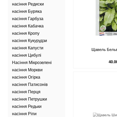
насіння Редиски
насіння Буряка
насіння Гарбуза
насіння Кабачка
насіння Кропу
насіння Кукурудзи
насіння Капусти
Щавель Бельві
насіння Цибулі
40.0
Насіння Мікрозелені
насіння Моркви
насіння Огірка
насіння Патисонів
насіння Перця
насіння Петрушки
насіння Редьки
насіння Ріпи