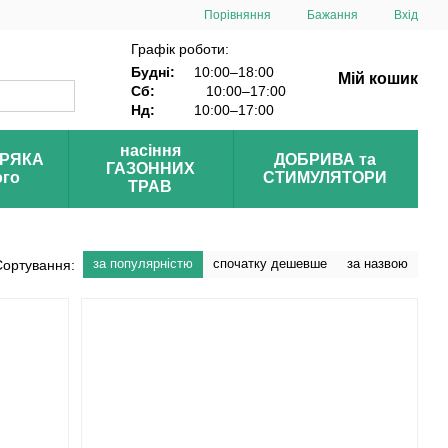
Порівняння
Бажання
Вхід
Графік роботи:
Будні:
10:00–18:00
Мій кошик
Сб:
10:00–17:00
Нд:
10:00–17:00
насіння
УРЯКА
ДОБРИВА та
ГАЗОННИХ
ого
СТИМУЛЯТОРИ
ТРАВ
за популярністю
спочатку дешевше
за назвою
Сортування: