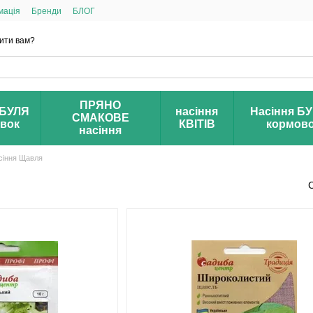
мація
Бренди
БЛОГ
ити вам?
ПРЯНО
БУЛЯ
насіння
Насіння Б
СМАКОВЕ
івок
КВІТІВ
кормов
насіння
сіння Щавля