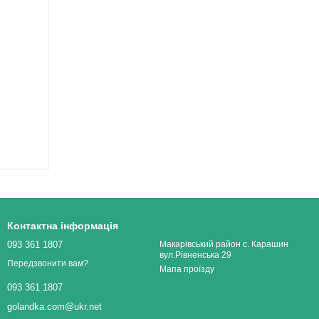
Контактна інформація
093 361 1807
Макарівський район с. Карашин
вул.Рівненська 29
Передзвонити вам?
Мапа проїзду
093 361 1807
golandka.com@ukr.net