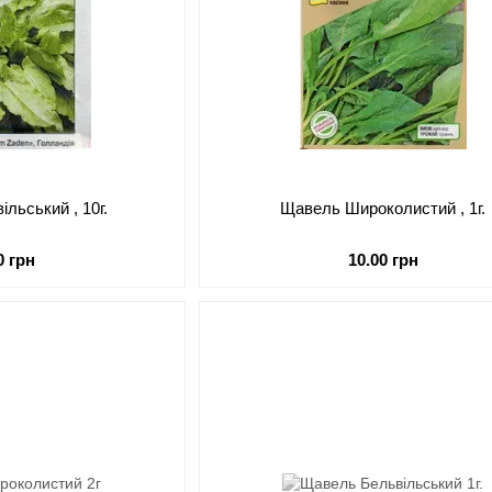
льський , 10г.
Щавель Широколистий , 1г.
0 грн
10.00 грн