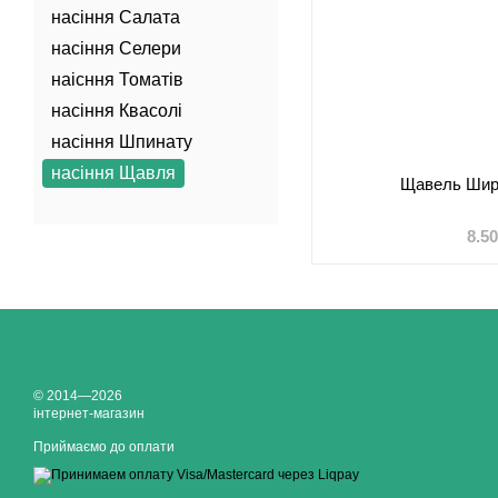
насіння Салата
насіння Селери
наісння Томатів
насіння Квасолі
насіння Шпинату
насіння Щавля
Щавель Шир
8.5
© 2014—2026
інтернет-магазин
Приймаємо до оплати