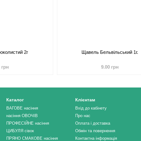
околистий 2г
Щавель Бельвільський 1г.
0 грн
9.00 грн
Каталог
Клієнтам
ВАГОВЕ насіння
Вхід до кабінету
насіння ОВОЧІВ
Про нас
ПРОФЕСІЙНЕ насіння
Оплата і доставка
ЦИБУЛЯ сівок
Обмін та повернення
ПРЯНО СМАКОВЕ насіння
Контактна інформація