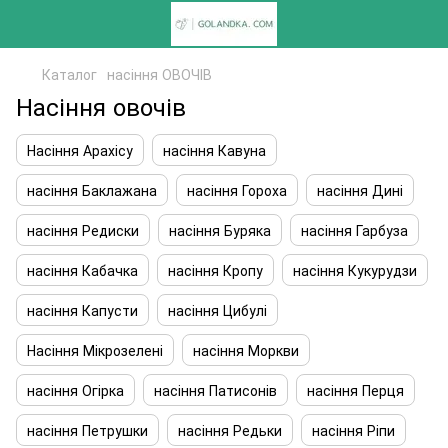
Каталог
насіння ОВОЧІВ
Насіння овочів
Насіння Арахісу
насіння Кавуна
насіння Баклажана
насіння Гороха
насіння Дині
насіння Редиски
насіння Буряка
насіння Гарбуза
насіння Кабачка
насіння Кропу
насіння Кукурудзи
насіння Капусти
насіння Цибулі
Насіння Мікрозелені
насіння Моркви
насіння Огірка
насіння Патисонів
насіння Перця
насіння Петрушки
насіння Редьки
насіння Ріпи