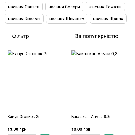
насіння Салата
насіння Селери
наісння Томатів
насіння Квасолі
насіння Шпинату
насіння Щавля
Фільтр
За популярністю
Кавун Огоньок 2г
Баклажан Алмаз 0,3г
13.00 грн
10.00 грн