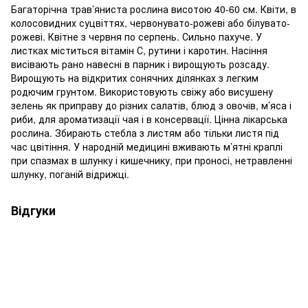
Багаторічна трав’яниста рослина висотою 40-60 см. Квіти, в
колосовидних суцвіттях, червонувато-рожеві або білувато-
рожеві. Квітне з червня по серпень. Сильно пахуче. У
листках міститься вітамін С, рутини і каротин. Насіння
висівають рано навесні в парник і вирощують розсаду.
Вирощують на відкритих сонячних ділянках з легким
родючим грунтом. Використовують свіжу або висушену
зелень як приправу до різних салатів, блюд з овочів, м’яса і
риби, для ароматизації чая і в консервації. Цінна лікарська
рослина. Збирають стебла з листям або тільки листя під
час цвітіння. У народній медицині вживають м’ятні краплі
при спазмах в шлунку і кишечнику, при проносі, нетравленні
шлунку, поганій відрижці.
Відгуки