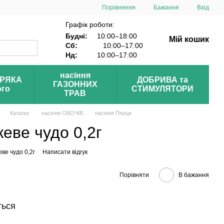
Порівняння
Бажання
Вхід
Графік роботи:
Будні:
10:00–18:00
Мій кошик
Сб:
10:00–17:00
Нд:
10:00–17:00
насіння
УРЯКА
ДОБРИВА та
ГАЗОННИХ
ого
СТИМУЛЯТОРИ
ТРАВ
Каталог
насіння ОВОЧІВ
насіння Перця
еве чудо 0,2г
ве чудо 0,2г
Написати відгук
Порівняти
В бажання
ться