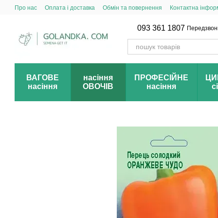
Перейти до основного контенту
Про нас
Оплата і доставка
Обмін та повернення
Контактна інфор
093 361 1807
Передзвон
ВАГОВЕ
насіння
ПРОФЕСІЙНЕ
ЦИ
насіння
ОВОЧІВ
насіння
с