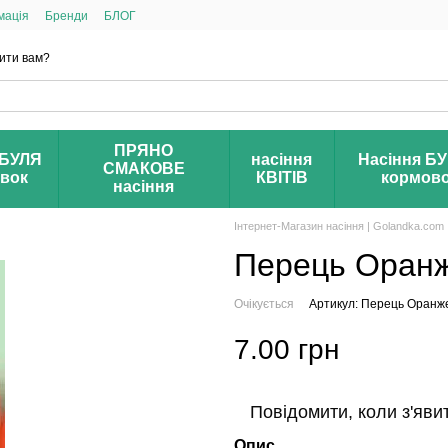
мація
Бренди
БЛОГ
ити вам?
ПРЯНО
БУЛЯ
насіння
Насіння Б
СМАКОВЕ
івок
КВІТІВ
кормов
насіння
Інтернет-Магазин насіння | Golandka.com
Перець Оранж
Очікується
Артикул: Перець Оранже
7.00 грн
Повідомити, коли з'яви
Опис