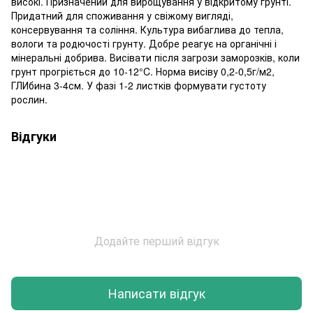
високі. Призначений для вирощування у відкритому грунті.
Придатний для споживання у свіжому вигляді,
консервування та соління. Культура вибаглива до тепла,
вологи та родючості грунту. Добре реагує на органічні і
мінеральні добрива. Висівати після загрози заморозків, коли
грунт прогріється до 10-12°C. Норма висіву 0,2-0,5г/м2,
ГЛИбина 3-4см. У фазі 1-2 листків формувати густоту
рослин.
Відгуки
Додайте перший відгук
Написати відгук