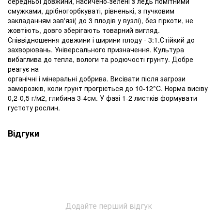
середньої довжини, насичено-зелені з ледь помітними
смужками, дрібногорбкуваті, рівненькі, з пучковим
закладанням зав'язі( до 3 плодів у вузлі), без гіркоти, не
жовтіють, довго зберігають товарний вигляд.
Співвідношення довжини і ширини плоду - 3:1.Стійкий до
захворювань. Універсального призначення. Культура
вибаглива до тепла, вологи та родючості грунту. Добре
реагує на
органічні і мінеральні добрива. Висівати після загрози
заморозків, коли грунт прогріється до 10-12°C. Норма висіву
0,2-0,5 г/м2, глибина 3-4см. У фазі 1-2 листків формувати
густоту рослин.
Відгуки
Додайте перший відгук