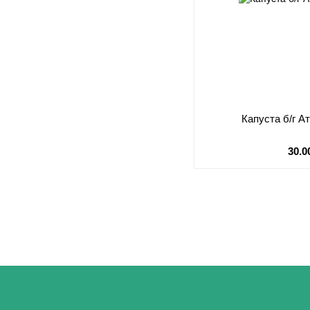
Капуста б/г Ат
30.0