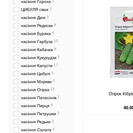
1
насіння Гороха
1
ЦИБУЛЯ сівок
3
насіння Дині
8
насіння Редиски
8
насіння Буряка
10
насіння Гарбуза
9
насіння Кабачка
1
насіння Кукурудзи
17
насіння Капусти
3
насіння Цибулі
7
насіння Моркви
15
насіння Огірка
Огірок Кібрі
1
насіння Патисонів
9
насіння Перця
40.0
3
насіння Петрушки
3
насіння Редьки
4
насіння Салата