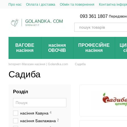
Перейти до основного контенту
Про нас
Оплата і доставка
Обмін та повернення
Контактна інфор
093 361 1807
Передзвон
ВАГОВЕ
насіння
ПРОФЕСІЙНЕ
ЦИ
насіння
ОВОЧІВ
насіння
с
Інтернет-Магазин насіння | Golandka.com
Садиба
Садиба
Розділ
4
насіння Кавуна
2
насіння Баклажана