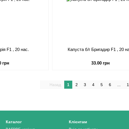
рія F1 , 20 нас.
Капуста б/г Бригадир F1 , 20 н
0 грн
33.00 грн
Назад
1
2
3
4
5
6
...
1
Каталог
Клієнтам