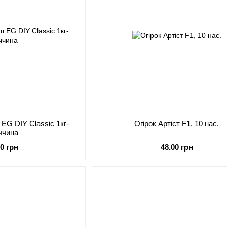
 EG DIY Classiс 1кг-
Огірок Артіст F1, 10 нас.
ччина
00 грн
48.00 грн