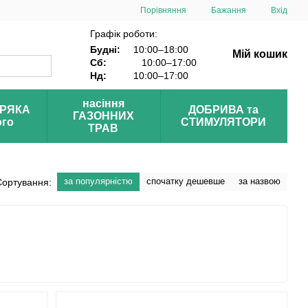
Порівняння
Бажання
Вхід
Графік роботи:
Будні:
10:00–18:00
Мій кошик
Сб:
10:00–17:00
Нд:
10:00–17:00
насіння
УРЯКА
ДОБРИВА та
ГАЗОННИХ
ого
СТИМУЛЯТОРИ
ТРАВ
за популярністю
спочатку дешевше
за назвою
Сортування: