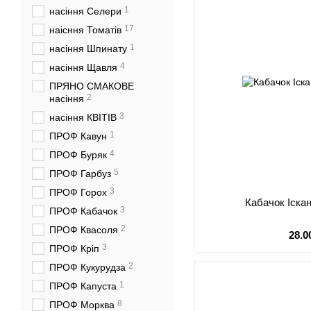
1
насіння Селери
17
наісння Томатів
1
насіння Шпинату
4
насіння Щавля
ПРЯНО СМАКОВЕ
2
насіння
3
насіння КВІТІВ
1
ПРОФ Кавун
4
ПРОФ Буряк
5
ПРОФ Гарбуз
3
ПРОФ Горох
Кабачок Іскан
3
ПРОФ Кабачок
2
ПРОФ Квасоля
28.0
3
ПРОФ Кріп
2
ПРОФ Кукурудза
1
ПРОФ Капуста
8
ПРОФ Морква