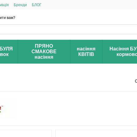
мація
Бренди
БЛОГ
ити вам?
ПРЯНО
БУЛЯ
насіння
Насіння Б
СМАКОВЕ
івок
КВІТІВ
кормов
насіння