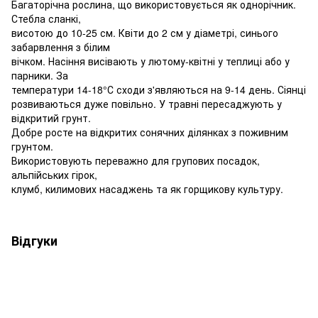
Багаторічна рослина, що використовується як однорічник.
Стебла сланкі,
висотою до 10-25 см. Квіти до 2 см у діаметрі, синього
забарвлення з білим
вічком. Насіння висівають у лютому-квітні у теплиці або у
парники. За
температури 14-18°С сходи з'являються на 9-14 день. Сіянці
розвиваються дуже повільно. У травні пересаджують у
відкритий грунт.
Добре росте на відкритих сонячних ділянках з поживним
грунтом.
Використовують переважно для групових посадок,
альпійських гірок,
клумб, килимових насаджень та як горщикову культуру.
Відгуки