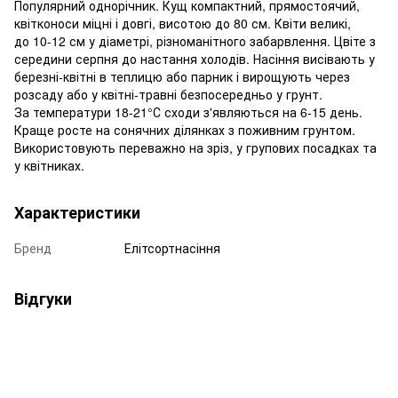
Популярний однорічник. Кущ компактний, прямостоячий,
квітконоси міцні і довгі, висотою до 80 см. Квіти великі,
до 10-12 см у діаметрі, різноманітного забарвлення. Цвіте з
середини серпня до настання холодів. Насіння висівають у
березні-квітні в теплицю або парник і вирощують через
розсаду або у квітні-травні безпосередньо у грунт.
За температури 18-21°С сходи з'являються на 6-15 день.
Краще росте на сонячних ділянках з поживним грунтом.
Використовують переважно на зріз, у групових посадках та
у квітниках.
Характеристики
Бренд
Елітсортнасіння
Відгуки