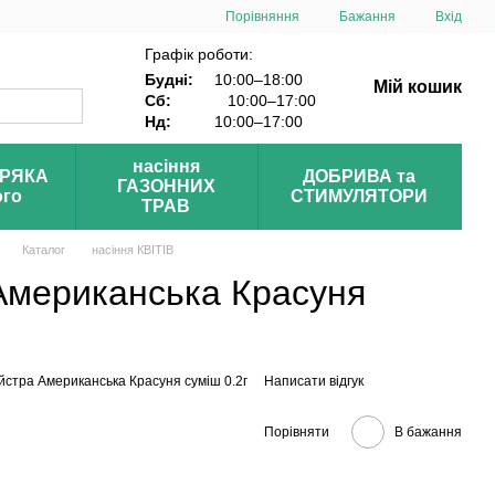
Порівняння
Бажання
Вхід
Графік роботи:
Будні:
10:00–18:00
Мій кошик
Сб:
10:00–17:00
Нд:
10:00–17:00
насіння
УРЯКА
ДОБРИВА та
ГАЗОННИХ
ого
СТИМУЛЯТОРИ
ТРАВ
Каталог
насіння КВІТІВ
 Американська Красуня
Айстра Американська Красуня суміш 0.2г
Написати відгук
Порівняти
В бажання