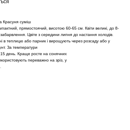
ться
а Красуня суміш
пактний, прямостоячий, висотою 60-65 см. Квіти великі, до 8-
о забарвлення. Цвіте з середини липня до настання холодів.
тні в теплицю або парник і вирощують через розсаду або у
рунт. За температури
-15 день. Краще росте на сонячних
икористовують переважно на зріз, у
.