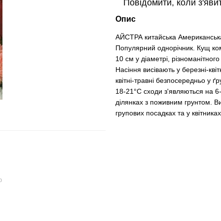
Повідомити, коли з'яви
Опис
АЙСТРА китайська Американськ
Популярний однорічник. Кущ ком
10 см у діаметрі, різноманітног
Насіння висівають у березні-кві
квітні-травні безпосередньо у ґ
18-21°С сходи з'являються на 6
ділянках з поживним грунтом. В
групових посадках та у квітниках
ю