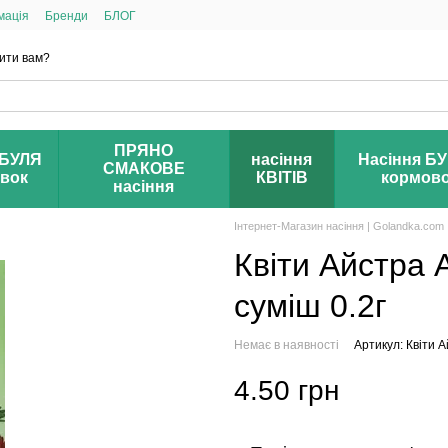
мація
Бренди
БЛОГ
ити вам?
ПРЯНО
БУЛЯ
насіння
Насіння Б
СМАКОВЕ
івок
КВІТІВ
кормов
насіння
Інтернет-Магазин насіння | Golandka.com
Квіти Айстра
суміш 0.2г
Немає в наявності
Артикул: Квіти 
4.50 грн