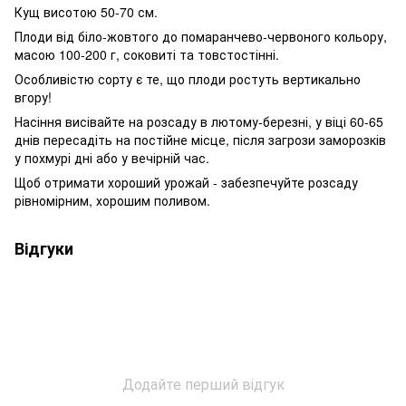
Кущ висотою 50-70 см.
Плоди від біло-жовтого до помаранчево-червоного кольору,
масою 100-200 г, соковиті та товстостінні.
Особливістю сорту є те, що плоди ростуть вертикально
вгору!
Насіння висівайте на розсаду в лютому-березні, у віці 60-65
днів пересадіть на постійне місце, після загрози заморозків
у похмурі дні або у вечірній час.
Щоб отримати хороший урожай - забезпечуйте розсаду
рівномірним, хорошим поливом.
Відгуки
Додайте перший відгук