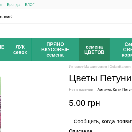
ия
Бренды
БЛОГ
ть вам?
ПРЯНО
Се
ЫЕ
ЛУК
семена
ВКУСОВЫЕ
СВ
севок
ЦВЕТОВ
семена
кор
Интернет-Магазин семян | Golandka.com
Цветы Петуни
Нет в наличии
Артикул: Квіти Пету
5.00 грн
Сообщить, когда появи
Описание