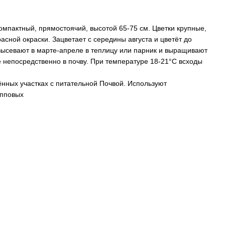
омпактный, прямостоячий, высотой 65-75 см. Цветки крупные,
расной окраски. Зацветает с середины августа и цветёт до
ысевают в марте-апреле в теплицу или парник и выращивают
е непосредственно в почву. При температуре 18-21°С всходы
нных участках с питательной Почвой. Используют
упповых