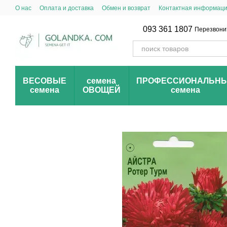
Перейти к основному контенту
О нас
Оплата и доставка
Обмен и возврат
Контактная информац
093 361 1807
Перезвони
ВЕСОВЫЕ
семена
ПРОФЕССИОНАЛЬН
семена
ОВОЩЕЙ
семена