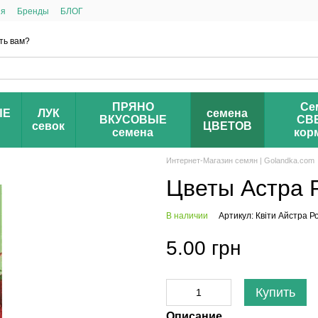
ия
Бренды
БЛОГ
ть вам?
ПРЯНО
Се
ЫЕ
ЛУК
семена
ВКУСОВЫЕ
СВ
севок
ЦВЕТОВ
семена
кор
Интернет-Магазин семян | Golandka.com
Цветы Астра Р
В наличии
Артикул: Квіти Айстра Р
5.00 грн
Купить
Описание